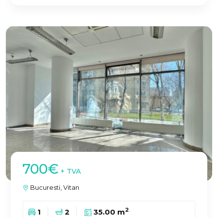
700€
+ TVA
Bucuresti, Vitan
2
1
2
35.00 m