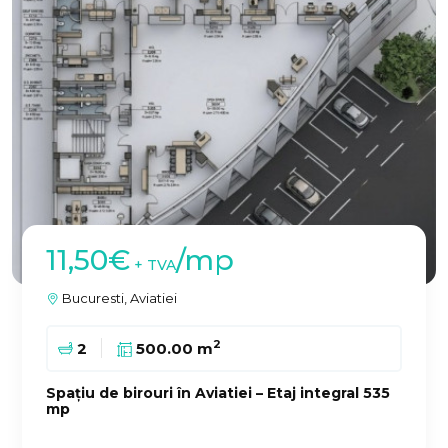
11,50€
/mp
+ TVA
Bucuresti, Aviatiei
2
2
500.00 m
Spațiu de birouri în Aviatiei – Etaj integral 535
mp