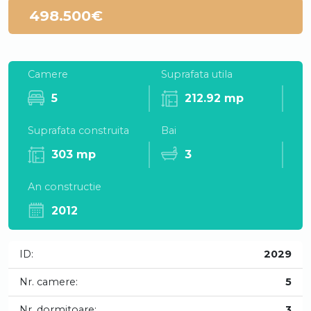
498.500€
Camere
Suprafata utila
5
212.92 mp
Suprafata construita
Bai
303 mp
3
An constructie
2012
ID:
2029
Nr. camere:
5
Nr. dormitoare:
3