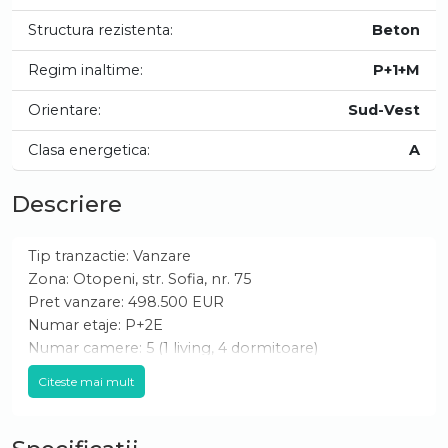
Structura rezistenta:
Beton
Regim inaltime:
P+1+M
Orientare:
Sud-Vest
Clasa energetica:
A
Descriere
Tip tranzactie: Vanzare
Zona: Otopeni, str. Sofia, nr. 75
Pret vanzare: 498.500 EUR
Numar etaje: P+2E
Numar camere: 5 (1 living, 4 dormitoare)
Numar bai: 3
Citeste mai mult
Numar bucatarii: 1
Parcari: 2
Garaje: 1