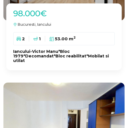
98.000€
Bucuresti, Iancului
2
2
1
53.00 m
Iancului-Victor Manu*Bloc
1979*Decomandat*Bloc reabilitat*Mobilat si
utilat