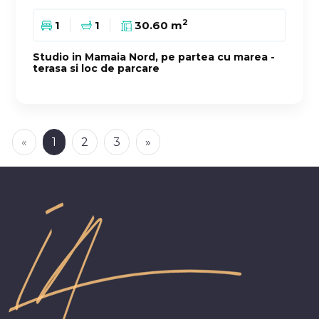
2
1
1
30.60 m
Studio in Mamaia Nord, pe partea cu marea -
terasa si loc de parcare
«
1
2
3
»