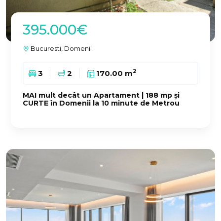
395.000€
Bucuresti, Domenii
2
3
2
170.00 m
MAI mult decât un Apartament | 188 mp și
CURTE în Domenii la 10 minute de Metrou