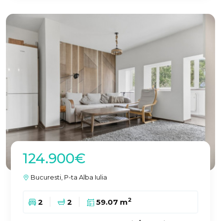
124.900€
Bucuresti, P-ta Alba Iulia
2
2
2
59.07 m