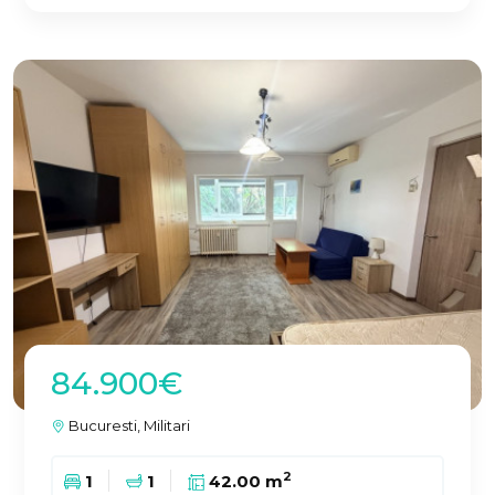
84.900€
Bucuresti, Militari
2
1
1
42.00 m