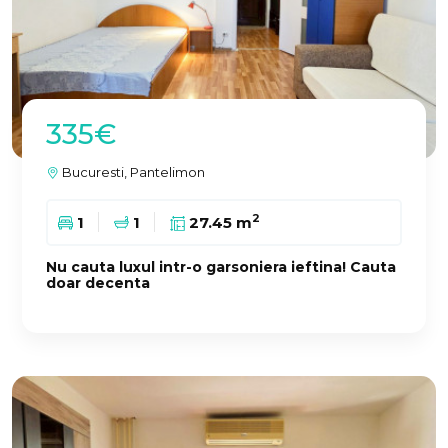
335€
Bucuresti, Pantelimon
2
1
1
27.45 m
Nu cauta luxul intr-o garsoniera ieftina! Cauta
doar decenta