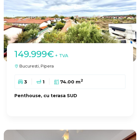
149.999€
+ TVA
Bucuresti, Pipera
2
3
1
74.00 m
Penthouse, cu terasa SUD