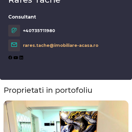
Consultant
+40735711980
rares.tache@imobiliare-acasa.ro
Proprietati in portofoliu