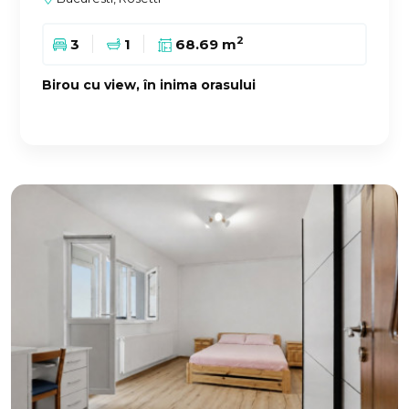
2
3
1
68.69 m
Birou cu view, în inima orasului