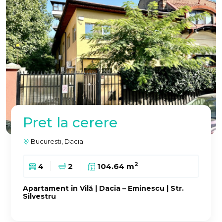
Pret la cerere
Bucuresti, Dacia
2
4
2
104.64 m
Apartament în Vilă | Dacia – Eminescu | Str.
Silvestru