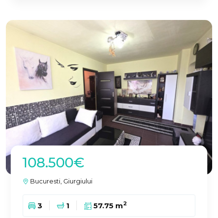
108.500€
Bucuresti, Giurgiului
2
3
1
57.75 m