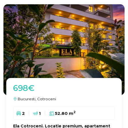
698€
Bucuresti, Cotroceni
2
2
1
52.80 m
Ela Cotroceni. Locatie premium, apartament